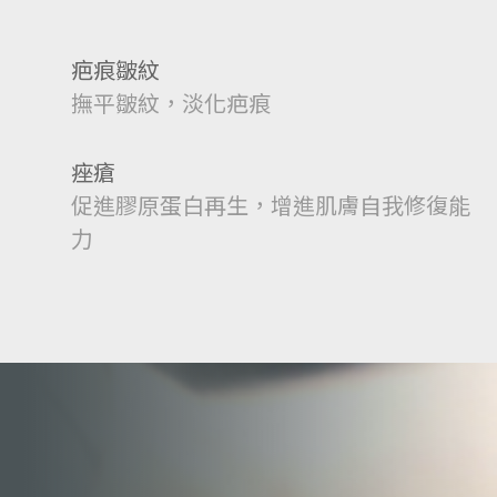
疤痕皺紋
撫平皺紋，淡化疤痕
痤瘡
促進膠原蛋白再生，增進肌膚自我修復能
力