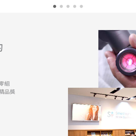
的
零組
精品獎