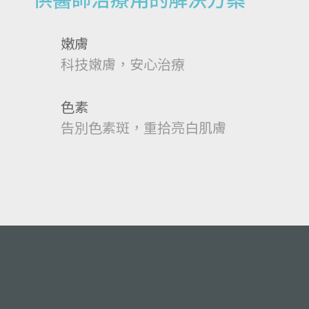
供醫師治療用的解決方案
嫩膚
科技嫩膚，安心治療
色素
告別色素斑，重拾亮白肌膚