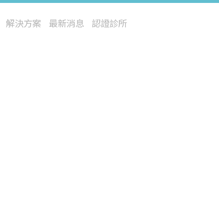
解決方案
最新消息
認證診所
閃電飛梭
修秘音波
星雲熱能儀
四級雷射
冰雪除毛
巨星光
極光電漿儀
寵物再生醫療
閃耀皮秒
修秘脈衝光
流星水光儀