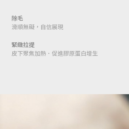
除毛
滑順無礙，自信展現
緊緻拉提
皮下聚焦加熱．促進膠原蛋白增生