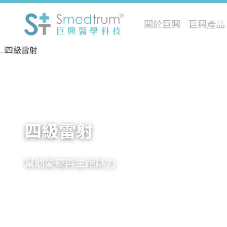
關於巨興
巨興產品
極光電漿
解鎖肌密 科技美學