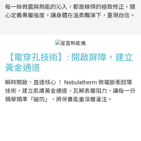
每一絲微震與熱能的沁入，都是線條的極致修正，隨
心定義專屬強度，讓身體在溫柔雕琢下，重現自信。
【電穿孔技術】: 開啟屏障，建立
黃金通道
瞬時開啟，直達核心 ！ Nebulatherm 微電脈衝超導
技術，建立肌膚黃金通道，瓦解表層阻力，讓每一分
精華精準『破防』，將保養能量深層灌注。