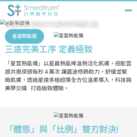
星雲熱能儀
星雲熱能 塑造非凡姿態的美體工藝
關於巨興
星雲熱能儀
巨興產品
三道完美工序 定義極致
「星雲熱能儀」以星晨熱能棒溫熱活化肌膚，搭配雲
解決方案
感共振探頭每秒 4 萬次 讓震波修飾助力，舒緩並緊
緻肌膚，透過星速多極超導全方位溫柔導入，科技與
最新消息
美學交織 打造極致體驗。
認證診所
聯絡我們
中
EN
「體態」與「比例」雙刃對決!