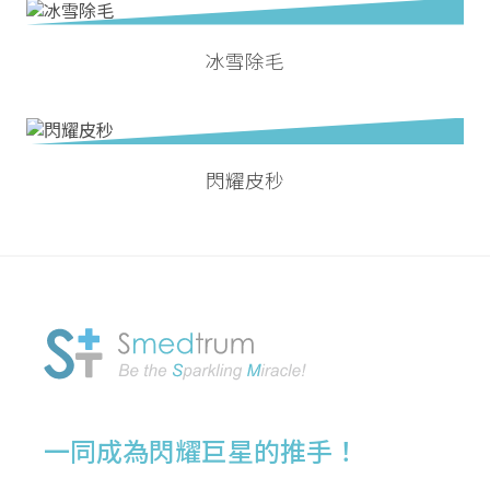
冰雪除毛
閃耀皮秒
一同成為閃耀巨星的推手！