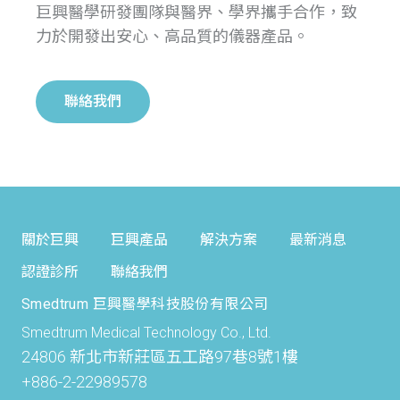
巨興醫學研發團隊與醫界、學界攜手合作，致
力於開發出安心、高品質的儀器產品。
聯絡我們
關於巨興
巨興產品
解決方案
最新消息
認證診所
聯絡我們
Smedtrum 巨興醫學科技股份有限公司
Smedtrum Medical Technology Co., Ltd.
24806 新北市新莊區五工路97巷8號1樓
+886-2-22989578