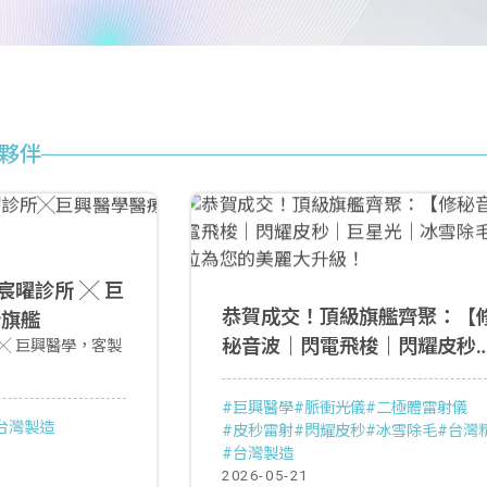
夥伴
曜診所 ╳ 巨
恭賀成交！頂級旗艦齊聚：【
新旗艦
秘音波｜閃電飛梭｜閃耀皮秒
╳ 巨興醫學，客製
巨星光｜冰雪除毛】全方位為
的美麗大升級！
#巨興醫學
#脈衝光儀
#二極體雷射儀
台灣製造
#皮秒雷射
#閃耀皮秒
#冰雪除毛
#台灣
#台灣製造
2026-05-21