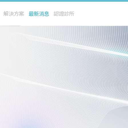
解決方案
最新消息
認證診所
閃電飛梭
修秘音波
星雲熱能儀
四級雷射
冰雪除毛
巨星光
極光電漿儀
寵物再生醫療
閃耀皮秒
修秘脈衝光
流星水光儀