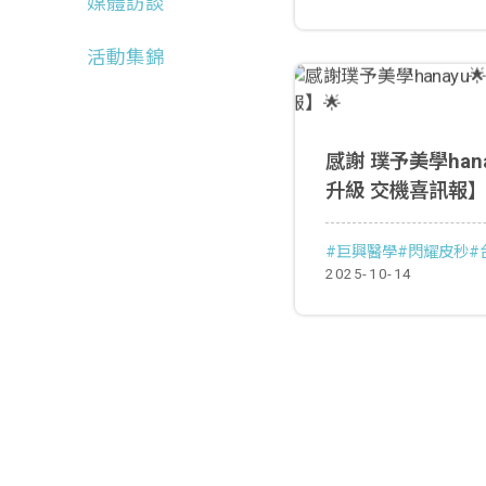
媒體訪談
活動集錦
感謝 璞予美學hanayu 🌟【美學
升級 交機喜訊報】
#巨興醫學
#閃耀皮秒
#
2025-10-14