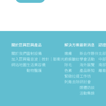
關於巨興
巨興產品
解決方案
最新消息
認證
關於我們
雷射設備
嫩膚
新合作夥伴
北部
加入巨興
電音波｜微針｜脈衝光
疤痕皺紋
學會活動
中部
網站地圖
生活美容儀
除毛
海外展覽
南部
動物醫護
色素
產品新知
離島
緊緻拉提
工作坊
刺青去除
研討會
媒體訪談
活動集錦