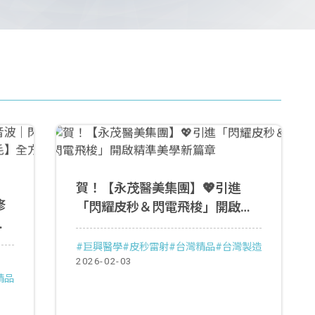
賀！【永茂醫美集團】💖引進
修
「閃耀皮秒＆閃電飛梭」開啟精
｜
準美學新篇章
您
#巨興醫學
#皮秒雷射
#台灣精品
#台灣製造
2026-02-03
精品