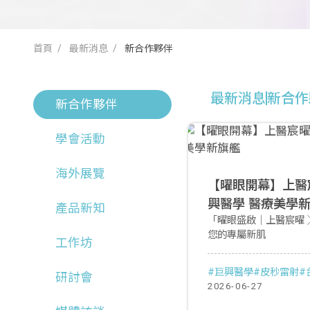
首頁
最新消息
新合作夥伴
最新消息
新合作
新合作夥伴
學會活動
海外展覽
【曜眼開幕】上醫宸
興醫學 醫療美學
產品新知
「曜眼盛啟｜上醫宸曜 
您的專屬新肌
工作坊
#巨興醫學
#皮秒雷射
#
研討會
2026-06-27