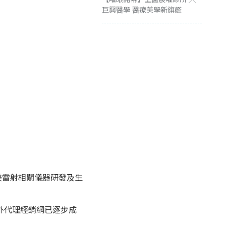
巨興醫學 醫療美學新旗艦
美雷射相關儀器研發及生
海外代理經銷網已逐步成