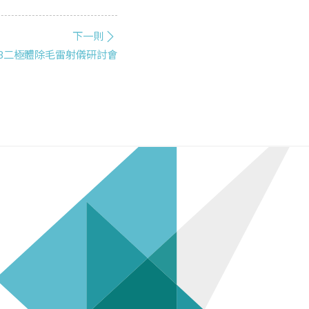
下一則
23二極體除毛雷射儀研討會