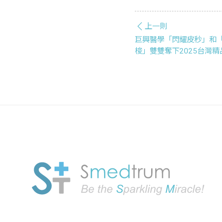
上一則
巨興醫學「閃耀皮秒」和
梭」雙雙奪下2025台灣精