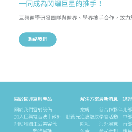
一同成為閃耀巨星的推手！
巨興醫學研發團隊與醫界、學界攜手合作，致力
聯絡我們
關於巨興
巨興產品
解決方案
最新消息
認證
關於我們
雷射設備
嫩膚
新合作夥伴
北部
加入巨興
電音波｜微針｜脈衝光
疤痕皺紋
學會活動
中部
網站地圖
生活美容儀
除毛
海外展覽
南部
動物醫護
色素
產品新知
離島