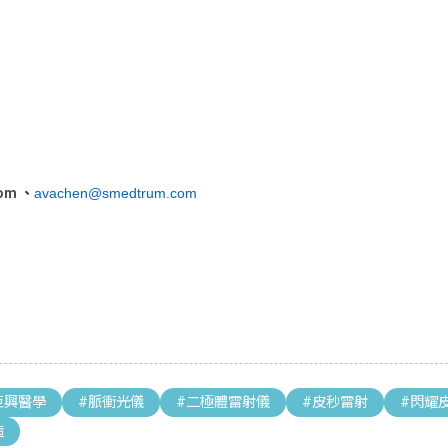
com
、
avachen@smedtrum.com
巨興醫學
#脈衝光儀
#二極體雷射儀
#皮秒雷射
#閃耀
造