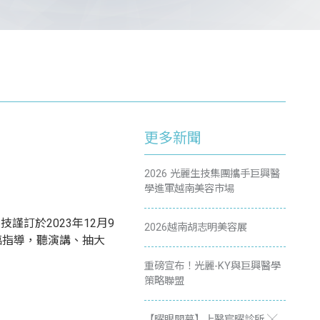
更多新聞
2026 光麗生技集團攜手巨興醫
學進軍越南美容市場
技謹訂於2023年12月9
2026越南胡志明美容展
臨指導，聽演講、抽大
重磅宣布！光麗-KY與巨興醫學
策略聯盟
【曜眼開幕】上醫宸曜診所 ╳