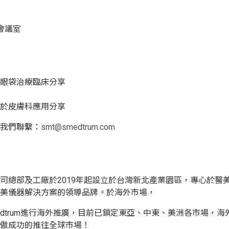
B會議室
眼袋治療臨床分享
於皮膚科應用分享
我們聯繫：
smt@smedtrum.com
司總部及工廠於2019年起設立於台灣新北產業園區，專心於醫
美儀器解決方案的領導品牌。於海外市場，
edtrum進行海外推廣，目前已鎖定東亞、中東、美洲各市場，
傲成功的推往全球市場！