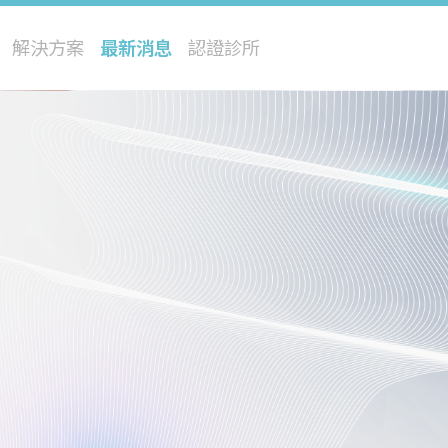
解決方案
最新消息
認證診所
閃電飛梭
修秘音波
星雲熱能儀
四級雷射
冰雪除毛
巨星光
極光電漿儀
寵物再生醫療
閃耀皮秒
修秘脈衝光
流星水光儀