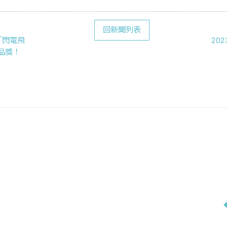
回新聞列表
「閃電飛
20
品獎！