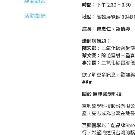
媒體訪談
時間：
下午 2:30 – 3:30
活動集錦
地點：
高雄展覽館 304
座長：曾忠仁、胡倩婷
講師與講題：
陳宏彰：
二氧化碳雷射儀
蔡文騫：
除毛雷射三重奏
李宗儒：
二氧化碳雷射儀
欲了解更多訊息，歡迎與
###
關於 巨興醫學科技
巨興醫學科技股份有限公
產，矢志成為台灣在地醫
巨興醫學以自創品牌Sm
行，希望將這份台灣的驕