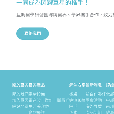
一同成為閃耀巨星的推手！
巨興醫學研發團隊與醫界、學界攜手合作，致力
聯絡我們
關於巨興
巨興產品
解決方案
最新消息
認證
關於我們
雷射設備
嫩膚
新合作夥伴
北部
加入巨興
電音波｜微針｜脈衝光
疤痕皺紋
學會活動
中部
網站地圖
生活美容儀
除毛
海外展覽
南部
動物醫護
色素
產品新知
離島