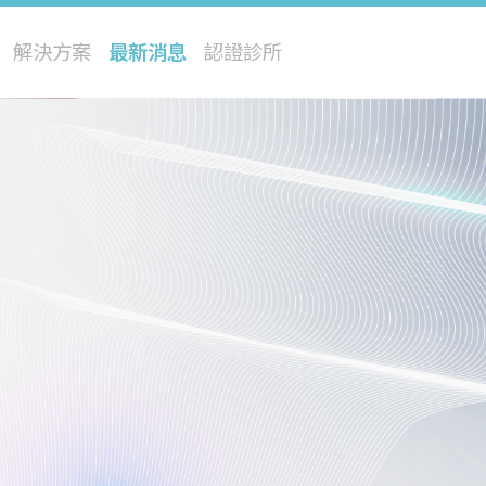
解決方案
最新消息
認證診所
閃電飛梭
修秘音波
星雲熱能儀
四級雷射
冰雪除毛
巨星光
極光電漿儀
寵物再生醫療
閃耀皮秒
修秘脈衝光
流星水光儀