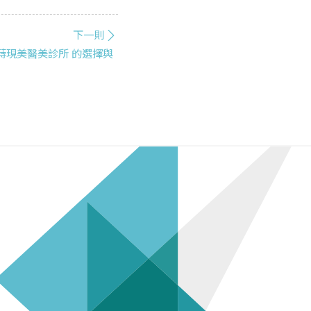
下一則
蒔現美醫美診所 的選擇與