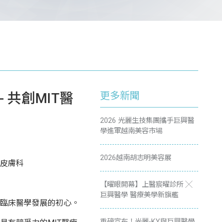
更多新聞
共創MIT醫
2026 光麗生技集團攜手巨興醫
學進軍越南美容市場
2026越南胡志明美容展
皮膚科
【曜眼開幕】上醫宸曜診所 ╳
巨興醫學 醫療美學新旗艦
臨床醫學發展的初心。
重磅宣布！光麗-KY與巨興醫學