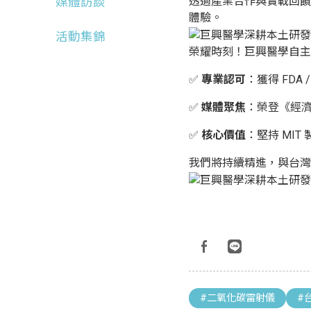
透過產業合作與實戰回饋
媒體訪談
體驗。
活動集錦
榮耀時刻！巨興醫學自主
✅
專業認可
：獲得 FDA
✅
媒體聚焦
：榮登《經
✅
核心價值
：堅持 MI
我們將持續精進，與台灣
#二氧化碳雷射儀
#