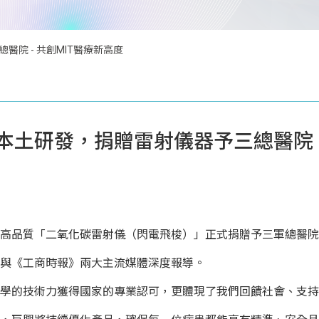
院 - 共創MIT醫療新高度
土研發，捐贈雷射儀器予三總醫院 - 
高品質「二氧化碳雷射儀（閃電飛梭）」正式捐贈予三軍總醫院
與《工商時報》兩大主流媒體深度報導。
學的技術力獲得國家的專業認可，更體現了我們回饋社會、支持