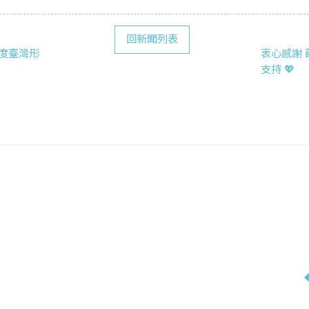
回新聞列表
 印度臺灣形
衷心感謝 
支持 💖