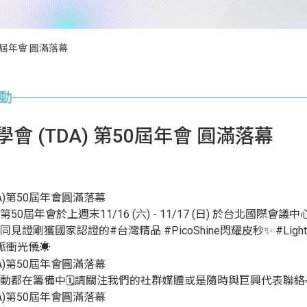
0屆年會 圓滿落幕
動
會 (TDA) 第50屆年會 圓滿落幕
 第50屆年會於上週末11/16 (六) - 11/17 (日) 於台北國際
證剛獲國家認證的#台灣精品 #PicoShine閃耀皮秒✨ #Light
星光脈衝光儀☀️
動都在籌備中🗓️請關注我們的社群媒體或是隨時與巨興代表聯絡