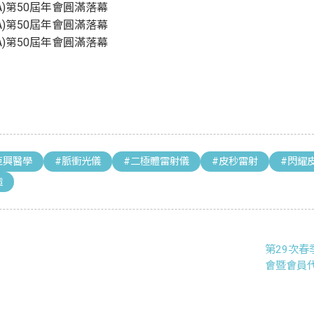
巨興醫學
#脈衝光儀
#二極體雷射儀
#皮秒雷射
#閃耀
造
第29次
會暨會員