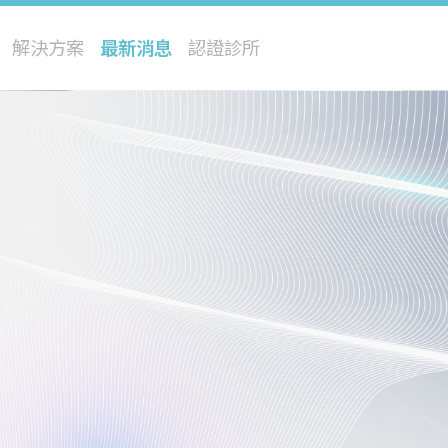
解決方案
最新消息
認證診所
閃電飛梭
修秘音波
星雲熱能儀
四級雷射
冰雪除毛
巨星光
極光電漿儀
寵物再生醫療
閃耀皮秒
修秘脈衝光
流星水光儀