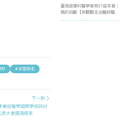
臺灣皮膚科醫學會第51屆年會｜
精彩回顧【來聽聽主治醫師醫師
怎麼說？】
皮秒
#冰雪除毛
下一則
春季美容醫學國際學術研討
代表大會圓滿結束