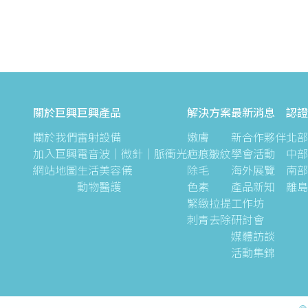
關於巨興
巨興產品
解決方案
最新消息
認證
關於我們
雷射設備
嫩膚
新合作夥伴
北部
加入巨興
電音波｜微針｜脈衝光
疤痕皺紋
學會活動
中部
網站地圖
生活美容儀
除毛
海外展覽
南部
動物醫護
色素
產品新知
離島
緊緻拉提
工作坊
刺青去除
研討會
媒體訪談
活動集錦