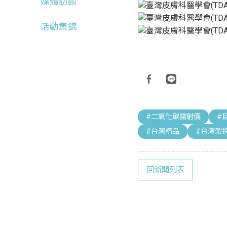
媒體訪談
活動集錦
#二氧化碳雷射儀
#
#台灣精品
#台灣製
回新聞列表