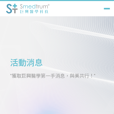
關於巨興
巨興產品
解決方案
活動消息
最新消息
"獲取巨興醫學第一手消息，與美共行！"
認證診所
聯絡我們
中
EN