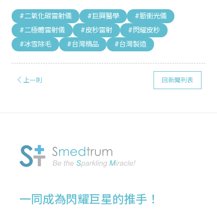
#二氧化碳雷射儀
#巨興醫學
#脈衝光儀
#二極體雷射儀
#皮秒雷射
#閃耀皮秒
#冰雪除毛
#台灣精品
#台灣製造
上一則
回新聞列表
一同成為閃耀巨星的推手！