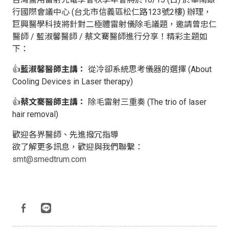
行國際會議中心 (台北市信義區松仁路123號2樓) 辦理，
巨興醫學科技將針對二極體雷射儀除毛議題，邀請曾忠仁
醫師 / 藍淑馨醫師 / 蔡文騫醫師進行分享！精彩主題如
下：
👍
藍淑馨醫師主講：
從冷卻系統思考儀器的選擇 (About
Cooling Devices in Laser therapy)
👍
蔡文騫醫師主講：
除毛雷射三重奏 (The trio of laser
hair removal)
歡迎各界醫師、先進撥冗指導
欲了解更多訊息，歡迎與我們聯繫：
smt@smedtrum.com