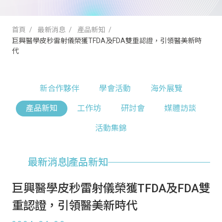
首頁
最新消息
產品新知
巨興醫學皮秒雷射儀榮獲TFDA及FDA雙重認證，引領醫美新時
代
新合作夥伴
學會活動
海外展覽
產品新知
工作坊
研討會
媒體訪談
活動集錦
最新消息
產品新知
巨興醫學皮秒雷射儀榮獲TFDA及FDA雙
重認證，引領醫美新時代