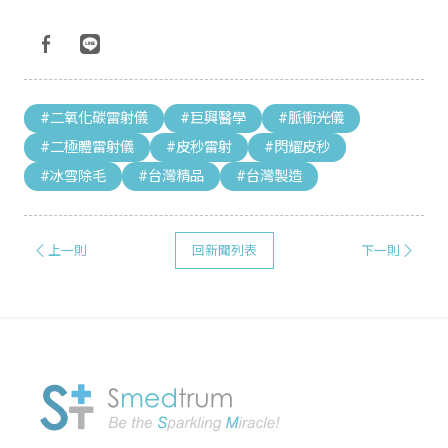
#二氧化碳雷射儀
#巨興醫學
#脈衝光儀
#二極體雷射儀
#皮秒雷射
#閃耀皮秒
#冰雪除毛
#台灣精品
#台灣製造
上一則
回新聞列表
下一則