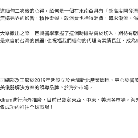
進緬甸二次後的心得，緬甸是一個在東南亞具有「超高度開發潛
無遠弗界的影響，積極樂觀、敢消費也捨得消費，追求潮流、渴
大舉撤出之際，巨興醫學掌握了這個時機點勇於切入，期待有朝
是來自於台灣的儀器! 也祝福我們緬甸的代理商業績長紅、成為緬
司總部及工廠於2019年起設立於台灣新北產業園區，專心於醫
美儀器解決方案的領導品牌。於海外市場，
edtrum進行海外推廣，目前已鎖定東亞、中東、美洲各市場，
傲成功的推往全球市場！