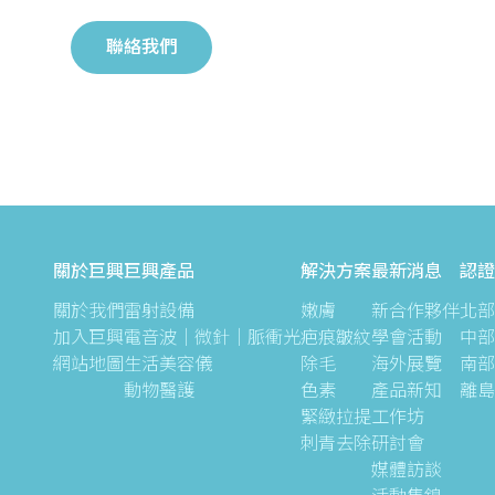
聯絡我們
關於巨興
巨興產品
解決方案
最新消息
認證
關於我們
雷射設備
嫩膚
新合作夥伴
北部
加入巨興
電音波｜微針｜脈衝光
疤痕皺紋
學會活動
中部
網站地圖
生活美容儀
除毛
海外展覽
南部
動物醫護
色素
產品新知
離島
緊緻拉提
工作坊
刺青去除
研討會
媒體訪談