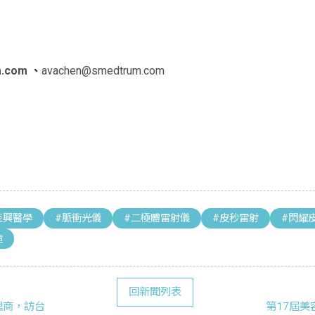
m.com
、
avachen@smedtrum.com
巨興醫學
#脈衝光儀
#二極體雷射儀
#皮秒雷射
#閃耀
造
回新聞列表
理商，訪台
第17屆