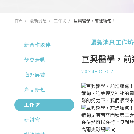
首頁
最新消息
工作坊
巨興醫學，前進緬甸！
最新消息
工作坊
新合作夥伴
巨興醫學，前
學會活動
2024-05-07
海外展覽
產品新知
緬甸，這美麗又神祕的國
隊的努力下，我們很榮幸
工作坊
緬甸是東南亞面積第二大的
研討會
你依然可以在街上見到藍
高爾夫球場