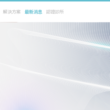
解決方案
最新消息
認證診所
閃電飛梭
修秘音波
星雲熱能儀
四級雷射
冰雪除毛
巨星光
極光電漿儀
寵物再生醫療
閃耀皮秒
修秘脈衝光
流星水光儀