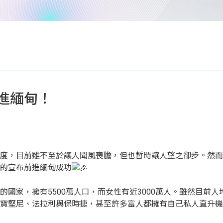
進緬甸！
度，目前雖不至於讓人聞風喪膽，但也暫時讓人望之卻步。然而
的宣布前進緬甸成功
國家，擁有5500萬人口，而女性有近3000萬人。雖然目前人均G
寶堅尼、法拉利與保時捷，甚至許多富人都擁有自己私人直升機