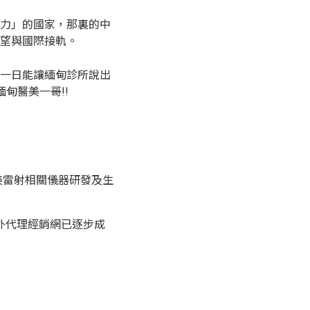
力」的國家，那裏的中
望與國際接軌。
一日能讓緬甸診所說出
甸醫美一哥!!
美雷射相關儀器研發及生
海外代理經銷網已逐步成