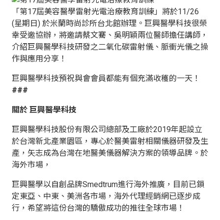
「第17屆美容醫學雷射光電治療教育訓練」將於11/26
(星期日) 於米蘭時尚診所台北館辦理。巨興醫學科技很榮
幸受邀協辦，將邀請蔡文騫、吳明穎兩位醫師擔任講師，
介紹巨興醫學科技研發之二氧化碳雷射儀、脈衝光儀之操
作與應用分享！
巨興醫學科技預祝與會會員都能有個充滿收穫的一天！
###
關於 巨興醫學科技
巨興醫學科技股份有限公司總部及工廠於2019年起設立
於台灣新北產業園區，專心於醫美雷射相關儀器研發及生
產，矢志成為台灣在地醫美儀器解決方案的領導品牌。於
海外市場，
巨興醫學以自創品牌Smedtrum進行海外推廣，目前已鎖
定東亞、中東、美洲各市場，海外代理經銷網已逐步成
行，希望將這份台灣的驕傲成功的推往全球市場！