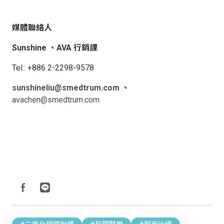
媒體聯絡人
Sunshine 、AVA 行銷課
Tel.: +886 2-2298-9578
sunshineliu@smedtrum.com
、
avachen@smedtrum.com