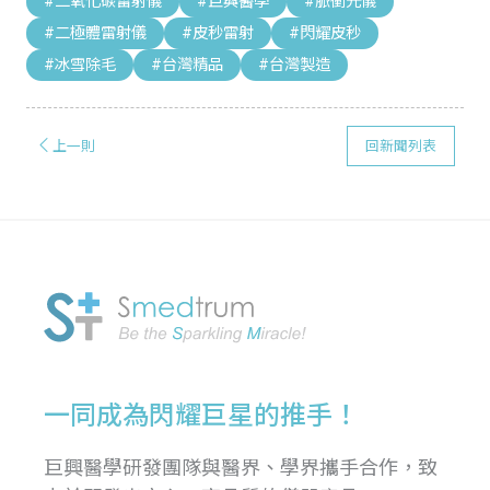
#二氧化碳雷射儀
#巨興醫學
#脈衝光儀
#二極體雷射儀
#皮秒雷射
#閃耀皮秒
#冰雪除毛
#台灣精品
#台灣製造
上一則
回新聞列表
一同成為閃耀巨星的推手！
巨興醫學研發團隊與醫界、學界攜手合作，致