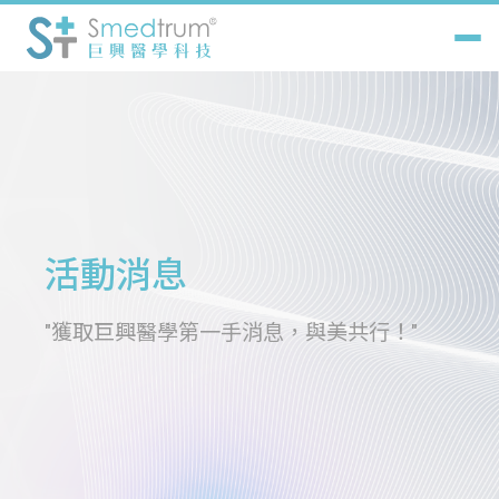
關於巨興
巨興產品
解決方案
活動消息
最新消息
"獲取巨興醫學第一手消息，與美共行！"
認證診所
聯絡我們
中
EN